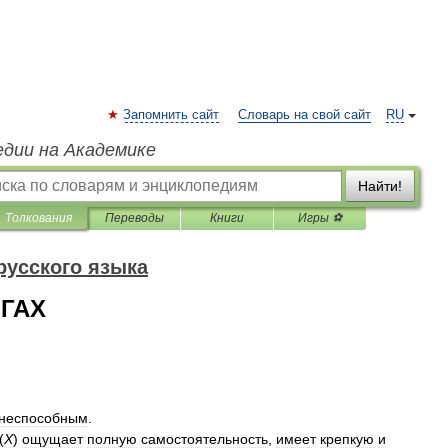
Запомнить сайт
Словарь на свой сайт
RU
едии на Академике
Найти!
Толкования
Переводы
Книги
Игры ⚽
русского языка
ОГАХ
неспособным
.
(
Х
)
ощущает
полную
самостоятельность
,
имеет
крепкую
и