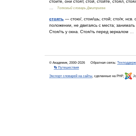
стоите, они стоят, стой, стойте, стоял, ст
…
Толковый словарь Дмитриева
стоять
— стою/, стои/шь; стой; сто/я; нсв.
положении, не двигаясь с места; занимать 
Стоя/ть у окна. Стоя/ть перед зеркалом 
© Академик, 2000-2026
Обратная связь:
Техподдерж
👣 Путешествия
Экспорт словарей на сайты
, сделанные на PHP,
Jo