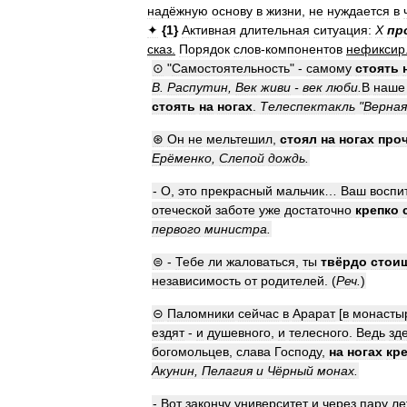
надёжную
основу
в
жизни
,
не
нуждается
в
✦
{
1
}
Активная
длительная
ситуация:
Х
пр
сказ
.
Порядок
слов
-
компонентов
нефиксир
⊙
"
Самостоятельность
" -
самому
стоять
В
.
Распутин
,
Век
живи
-
век
люби
.
В
наше
стоять
на
ногах
.
Телеспектакль
"
Верная
⊛
Он
не
мельтешил
,
стоял
на
ногах
про
Ерёменко
,
Слепой
дождь
.
-
О
,
это
прекрасный
мальчик
…
Ваш
воспи
отеческой
заботе
уже
достаточно
крепко
первого
министра
.
⊜
-
Тебе
ли
жаловаться
,
ты
твёрдо
стои
независимость
от
родителей
. (
Реч
.
)
⊝
Паломники
сейчас
в
Арарат
[
в
монасты
ездят
-
и
душевного
,
и
телесного
.
Ведь
зд
богомольцев
,
слава
Господу
,
на
ногах
кр
Акунин
,
Пелагия
и
Чёрный
монах
.
-
Вот
закончу
университет
и
через
пару
ле