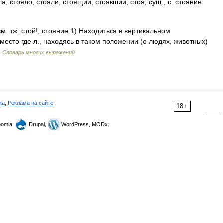
ояла, стояло, стояли, стоящий, стоявший, стоя; сущ., с. стояние
 см. тж. стой!, стояние 1) Находиться в вертикальном
место где л., находясь в таком положении (о людях, животных)
…
Словарь многих выражений
ка
,
Реклама на сайте
18+
omla,
Drupal,
WordPress, MODx.