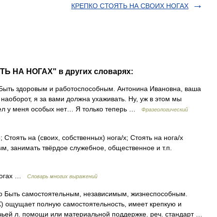
КРЕПКО СТОЯТЬ НА СВОИХ НОГАХ
ТЬ НА НОГАХ" в других словарях:
 Быть здоровым и работоспособным. Антонина Ивановна, ваша
, наоборот, я за вами должна ухаживать. Ну, уж в этом мы
дел у меня особых нет… Я только теперь …
Фразеологический
; Стоять на (своих, собственных) нога/х; Стоять на нога/х
ым, занимать твёрдое служебное, общественное и т.п.
 ногах …
Словарь многих выражений
о Быть самостоятельным, независимым, жизнеспособным.
(Х) ощущает полную самостоятельность, имеет крепкую и
 чьей л. помощи или материальной поддержке. реч. стандарт …