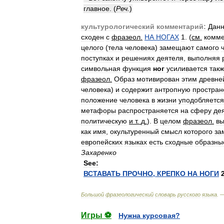
главное
. (
Реч
.
)
культурологический
комментарий:
Дан
сходен
с
фразеол
.
НА
НОГАХ
1
. (
см
.
комме
целого
(
тела
человека
)
замещают
самого
поступках
и
решениях
деятеля
,
выполняя
символьная
функция
ног
усиливается
так
фразеол
.
Образ
мотивирован
этим
древн
человека
)
и
содержит
антропную
простран
положение
человека
в
жизни
уподобляется
метафоры
распространяется
на
сферу
де
политическую
и
т
.
д
.
).
В
целом
фразеол
.
вы
как
имя
,
окультуренный
смысл
которого
за
европейских
языках
есть
сходные
образны
Захаренко
See:
ВСТАВАТЬ
ПРОЧНО
,
КРЕПКО
НА
НОГИ
Большой
фразеологический
словарь
русского
языка
. 
Игры ⚽
Нужна курсовая?