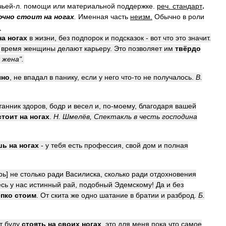
чьей
-
л
.
помощи
или
материальной
поддержке
.
реч
.
стандарт
.
очно
стоит
на
ногах
.
Именная
часть
неизм
.
Обычно
в
роли
.
на
ногах
в
жизни
,
без
подпорок
и
подсказок
-
вот
что
это
значит
.
время
женщины
делают
карьеру
.
Это
позволяет
им
твёрдо
жена
".
чно
,
не
впадал
в
панику
,
если
у
него
что
-
то
не
получалось
.
В
.
танник
здоров
,
бодр
и
весел
и
,
по
-
моему
,
благодаря
вашей
стоит
на
ногах
.
Н
.
Шмелёв
,
Спектакль
в
честь
господина
шь
на
ногах
-
у
тебя
есть
профессия
,
свой
дом
и
полная
рь
]
не
столько
ради
Василиска
,
сколько
ради
отдохновения
есь
у
нас
истинный
рай
,
подобный
Эдемскому
!
Да
и
без
епко
стоим
.
От
скита
же
одно
шатание
в
братии
и
разброд
.
Б
.
т
буду
стоять
на
своих
ногах
,
это
для
меня
пока
что
самое