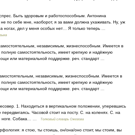
спрес. Быть здоровым и работоспособным. Антонина
 не по себе мне, наоборот, я за вами должна ухаживать. Ну, уж
а ногах, дел у меня особых нет… Я только теперь …
зыка
самостоятельным, независимым, жизнеспособным. Имеется в
ет полную самостоятельность, имеет крепкую и надёжную
помощи или материальной поддержке. реч. стандарт …
амостоятельным, независимым, жизнеспособным. Имеется в
ет полную самостоятельность, имеет крепкую и надёжную
помощи или материальной поддержке. реч. стандарт …
есовер. 1. Находиться в вертикальном положении, уперевшись
 передвигаясь. Часовой стоит на посту. С. на коленях. С. на
ной ноге. Собака… …
Толковый словарь Ожегова
орфология: я стою, ты стоишь, он/она/оно стоит, мы стоим, вы