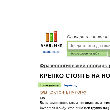
Словари и энциклоп
academic.ru
Фразеологический словарь русского языка
Фразеологический словарь 
КРЕПКО СТОЯТЬ НА Н
Толкование
Перевод
КРЕПКО
СТОЯТЬ
НА
НОГАХ
кто
Быть
самостоятельным
,
независимым
,
жиз
Имеется
в
виду
,
что
лицо
или
группа
лиц