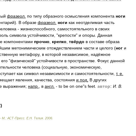
ный
фразеол
.
по
типу
образного
осмысления
компонента
ноги
нтарий
).
В
образе
фразеол
.
ноги
как
неотделимая
часть
человека
-
жизнеспособного
,
самостоятельного
в
своих
роль
символа
устойчивости
, "
крепости
"
и
опоры
.
Данная
же
компонентами
прочно
,
крепко
,
твёрдо
в
составе
образа
ейшим
метонимическим
отождествлением
части
и
целого
(
ног
и
ственную
метафору
,
в
которой
независимое
,
надёжное
его
"
физической
"
устойчивости
в
пространстве
.
Фокус
данной
ятельности
человека
(
социальную
,
экономическую
,
ступает
как
символ
независимости
и
самостоятельности
,
т
.
е
.
мещает
явления
,
качества
,
состояния
и
под
.
В
других
е
выражения
;
напр
.
,
в
англ
.
-
to
be
on
one
"
s
feet
.
автор:
И
.
В
.
2
)
—
М
.
:
АСТ
-
Пресс
.
Е
.
Н
.
Телия
.
2006
.